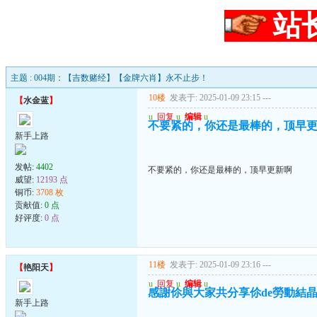
站
主题 : 004期：【吉数赌经】【金牌六肖】永不止步！
10楼
发表于: 2025-01-09 23:15
---
【
水金蓝
】
u
回复
u
编辑
u
不要紧的，你还是最棒的，顶早
新手上路
发帖:
4402
不要紧的，你还是最棒的，顶早更新啊
威望:
12193 点
铜币:
3708 枚
贡献值:
0 点
好评度:
0 点
11楼
发表于: 2025-01-09 23:16
---
【
艳阳天
】
u
回复
u
编辑
u
感謝伱與大家共分享伱de勞動結
新手上路