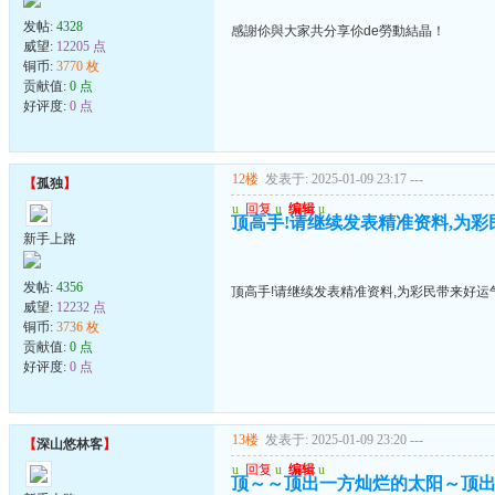
发帖:
4328
感謝伱與大家共分享伱de勞動結晶！
威望:
12205 点
铜币:
3770 枚
贡献值:
0 点
好评度:
0 点
12楼
发表于: 2025-01-09 23:17
---
【
孤独
】
u
回复
u
编辑
u
顶高手!请继续发表精准资料,为彩民
新手上路
发帖:
4356
顶高手!请继续发表精准资料,为彩民带来好运气!
威望:
12232 点
铜币:
3736 枚
贡献值:
0 点
好评度:
0 点
13楼
发表于: 2025-01-09 23:20
---
【
深山悠林客
】
u
回复
u
编辑
u
顶～～顶出一方灿烂的太阳～顶