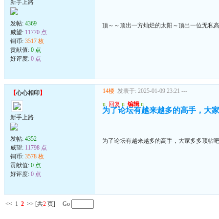
新手上路
发帖:
4369
顶～～顶出一方灿烂的太阳～顶出一位无私
威望:
11770 点
铜币:
3517 枚
贡献值:
0 点
好评度:
0 点
14楼
发表于: 2025-01-09 23:21
---
【
心心相印
】
u
回复
u
编辑
u
为了论坛有越来越多的高手，大家多
新手上路
发帖:
4352
为了论坛有越来越多的高手，大家多多顶帖吧..
威望:
11798 点
铜币:
3578 枚
贡献值:
0 点
好评度:
0 点
<<
1
2
>>
[共
2
页] Go